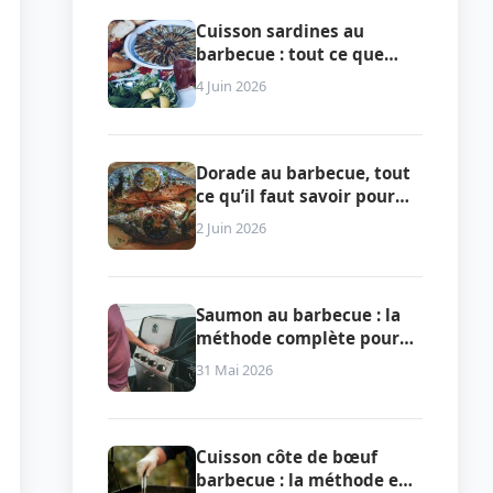
Cuisson sardines au
barbecue : tout ce que
vous devez vraiment
4 Juin 2026
savoir pour réussir le plat
Dorade au barbecue, tout
ce qu’il faut savoir pour
réussir la cuisson
2 Juin 2026
Saumon au barbecue : la
méthode complète pour
une cuisson parfaite
31 Mai 2026
Cuisson côte de bœuf
barbecue : la méthode en