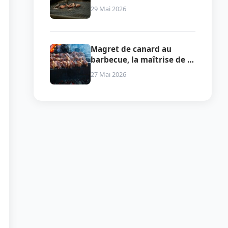
deux zones qui garantit la
29 Mai 2026
perfection
Magret de canard au
barbecue, la maîtrise de la
peau et du feu
27 Mai 2026