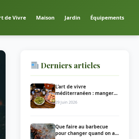
rt de Vivre
Maison
Jardin
Équipements
Derniers articles
L’art de vivre
méditerranéen : manger
dehors au rythme du Sud
29 Juin 2026
Que faire au barbecue
pour changer quand on a