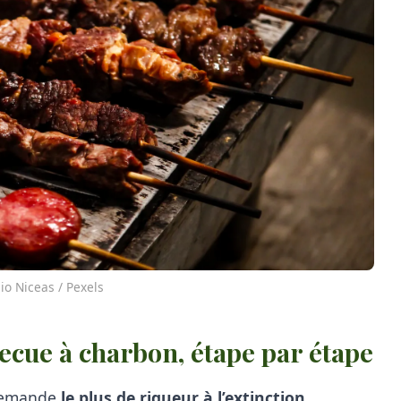
io Niceas / Pexels
cue à charbon, étape par étape
 demande
le plus de rigueur à l’extinction
.