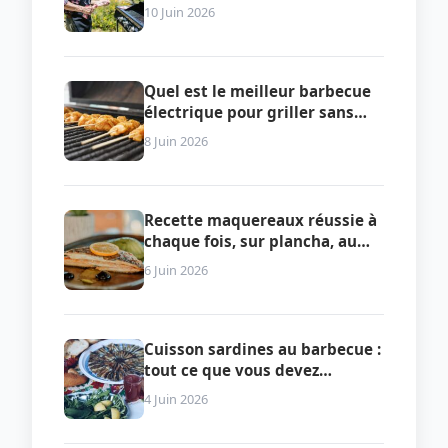
soirée
10 Juin 2026
Quel est le meilleur barbecue
électrique pour griller sans
fumée ni contrainte ?
8 Juin 2026
Recette maquereaux réussie à
chaque fois, sur plancha, au
four ou en papillote
6 Juin 2026
Cuisson sardines au barbecue :
tout ce que vous devez
vraiment savoir pour réussir le
4 Juin 2026
plat