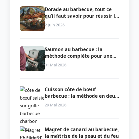
Dorade au barbecue, tout ce
qu’il faut savoir pour réussir la
cuisson
2 Juin 2026
Saumon au barbecue : la
méthode complète pour une
cuisson parfaite
31 Mai 2026
Cuisson côte de bœuf
barbecue : la méthode en deux
zones qui garantit la
29 Mai 2026
perfection
Magret de canard au barbecue,
la maîtrise de la peau et du feu