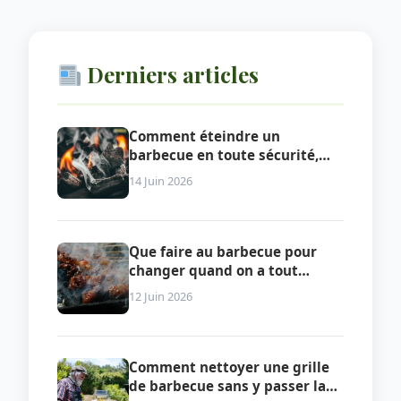
Derniers articles
Comment éteindre un
barbecue en toute sécurité,
selon le type de combustible
14 Juin 2026
Que faire au barbecue pour
changer quand on a tout
essayé
12 Juin 2026
Comment nettoyer une grille
de barbecue sans y passer la