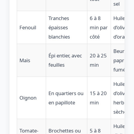
sel
Tranches
6 à 8
Huile
Fenouil
épaisses
min par
d’olive, j
blanchies
côté
d’orange
Beurre,
Épi entier, avec
20 à 25
Maïs
paprika
feuilles
min
fumé
Huile
En quartiers ou
15 à 20
d’olive,
Oignon
en papillote
min
herbes
sèches
Huile
Tomate-
Brochettes ou
5 à 8