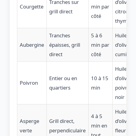
Tranches sur
d’olive,
Courgette
min par
grill direct
citron,
côté
thym
Tranches
5 à 6
Huile
Aubergine
épaisses, grill
min par
d’olive, ai
direct
côté
cumin
Huile
Entier ou en
10 à 15
d’olive,
Poivron
quartiers
min
poivre
noir
Huile
4 à 5
Asperge
Grill direct,
d’olive,
min en
verte
perpendiculaire
fleur de
tout