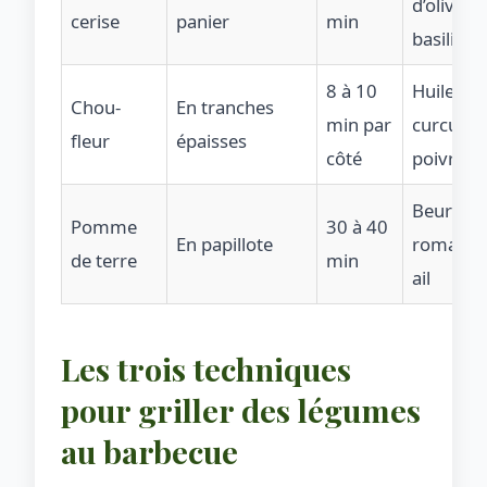
d’olive,
cerise
panier
min
basilic s
8 à 10
Huile,
Chou-
En tranches
min par
curcuma
fleur
épaisses
côté
poivre
Beurre,
Pomme
30 à 40
En papillote
romarin,
de terre
min
ail
Les trois techniques
pour griller des légumes
au barbecue