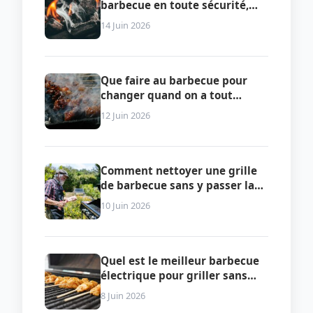
barbecue en toute sécurité,
selon le type de combustible
14 Juin 2026
Que faire au barbecue pour
changer quand on a tout
essayé
12 Juin 2026
Comment nettoyer une grille
de barbecue sans y passer la
soirée
10 Juin 2026
Quel est le meilleur barbecue
électrique pour griller sans
fumée ni contrainte ?
8 Juin 2026