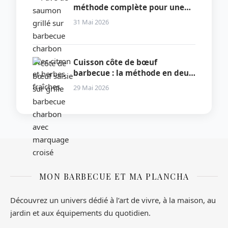
méthode complète pour une
cuisson parfaite
31 Mai 2026
Cuisson côte de bœuf
barbecue : la méthode en deux
zones qui garantit la
29 Mai 2026
perfection
MON BARBECUE ET MA PLANCHA
Découvrez un univers dédié à l’art de vivre, à la maison, au
jardin et aux équipements du quotidien.