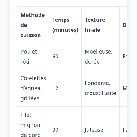
Méthode
Temps
Texture
de
Diffi
(minutes)
finale
cuisson
Poulet
Moelleuse,
60
Facile
rôti
dorée
Côtelettes
Fondante,
d’agneau
12
Moye
croustillante
grillées
Filet
mignon
30
Juteuse
Facile
de porc