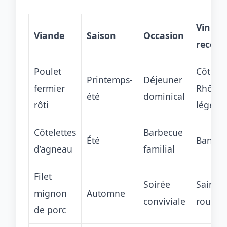
Vin
Viande
Saison
Occasion
recom
Poulet
Côtes-
Printemps-
Déjeuner
fermier
Rhône 
été
dominical
rôti
léger
Côtelettes
Barbecue
Été
Bandol
d’agneau
familial
Filet
Soirée
Saint-C
mignon
Automne
conviviale
rouge f
de porc