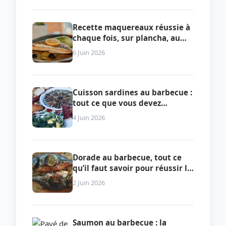
Recette maquereaux réussie à
chaque fois, sur plancha, au
four ou en papillote
6 Juin 2026
Cuisson sardines au barbecue :
tout ce que vous devez
vraiment savoir pour réussir le
4 Juin 2026
plat
Dorade au barbecue, tout ce
qu’il faut savoir pour réussir la
cuisson
2 Juin 2026
Saumon au barbecue : la