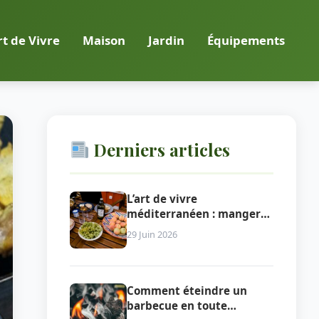
rt de Vivre
Maison
Jardin
Équipements
Derniers articles
L’art de vivre
méditerranéen : manger
dehors au rythme du Sud
29 Juin 2026
Comment éteindre un
barbecue en toute