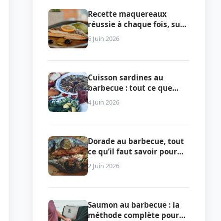
Recette maquereaux
réussie à chaque fois, sur
plancha, au four ou en
6 Juin 2026
papillote
Cuisson sardines au
barbecue : tout ce que
vous devez vraiment
4 Juin 2026
savoir pour réussir le plat
Dorade au barbecue, tout
ce qu’il faut savoir pour
réussir la cuisson
2 Juin 2026
Saumon au barbecue : la
méthode complète pour