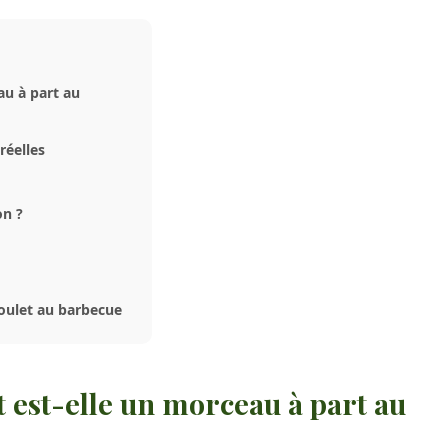
au à part au
réelles
on ?
oulet au barbecue
t est-elle un morceau à part au