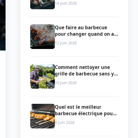
sécurité, selon le type de
14 Juin 2026
combustible
Que faire au barbecue
pour changer quand on a
tout essayé
12 Juin 2026
Comment nettoyer une
grille de barbecue sans y
passer la soirée
10 Juin 2026
Quel est le meilleur
barbecue électrique pour
griller sans fumée ni
8 Juin 2026
contrainte ?