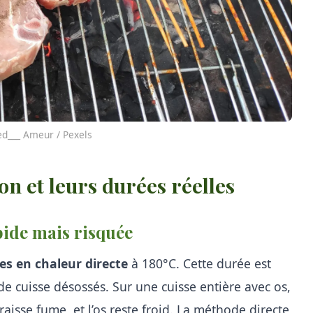
ed___ Ameur / Pexels
n et leurs durées réelles
apide mais risquée
es en chaleur directe
à 180°C. Cette durée est
de cuisse désossés. Sur une cuisse entière avec os,
graisse fume, et l’os reste froid. La méthode directe