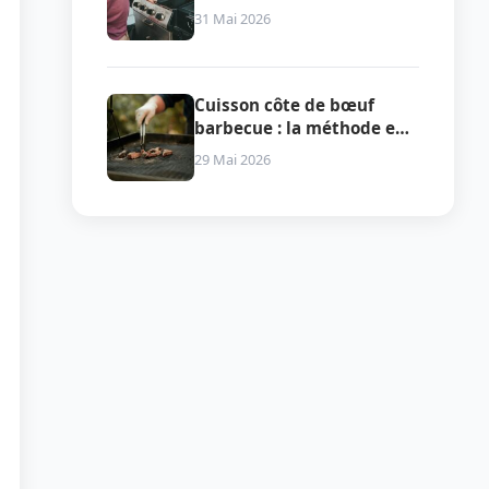
une cuisson parfaite
31 Mai 2026
Cuisson côte de bœuf
barbecue : la méthode en
deux zones qui garantit la
29 Mai 2026
perfection